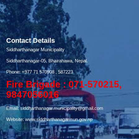
Contact Details
Siddharthanagar Municipality
Siddharthanagar-05, Bhairahawa, Nepal.
Phone:
+977 71
570908 , 587223
Fire Brigade : 071-570215,
9847056016
Email:
siddharthanagar.municipality@gmail.com
Website:
www.siddharthanagarmun.gov.np