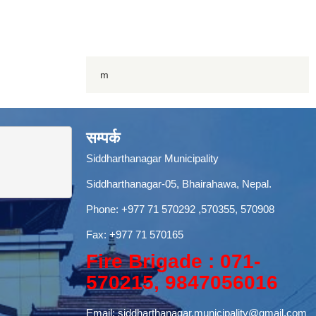
m
सम्पर्क
Siddharthanagar Municipality
Siddharthanagar-05, Bhairahawa, Nepal.
Phone:
+977 71 570292
,570355, 570908
Fax: +977 71 570165
Fire Brigade : 071-
570215, 9847056016
Email:
siddharthanagar.municipality@gmail.com