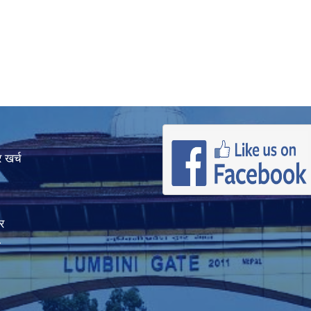
 खर्च
र
ा