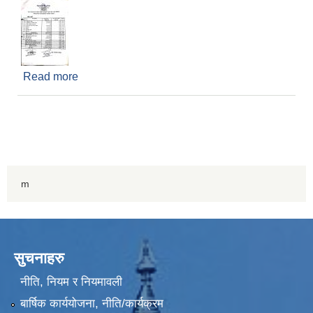
Read more
about आ.ब. २०७६ -७७ भाद्र महिनाको को व्यय
m
सुचनाहरु
नीति, नियम र नियमावली
बार्षिक कार्ययोजना, नीति/कार्यक्रम