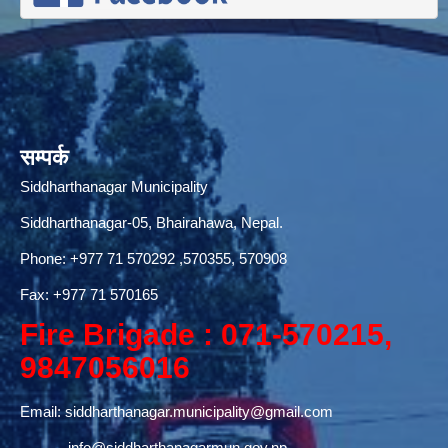
सम्पर्क
Siddharthanagar Municipality
Siddharthanagar-05, Bhairahawa, Nepal.
Phone:
+977 71 570292
,570355, 570908
Fax: +977 71 570165
Fire Brigade : 071-570215,
9847056016
Email:
siddharthanagar.municipality@gmail.com
info@siddharthanagarmun.gov.np