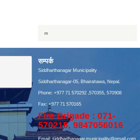
m
सम्पर्क
Siddharthanagar Municipality
Siddharthanagar-05, Bhairahawa, Nepal.
Phone:
+977 71 570292
,570355, 570908
Fax: +977 71 570165
Fire Brigade : 071-
570215, 9847056016
Email:
siddharthanagar.municipality@gmail.com