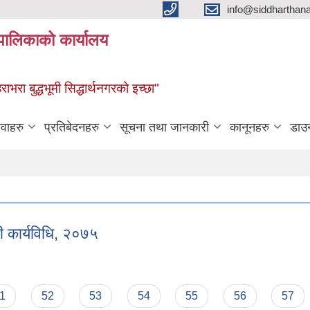
info@siddharthan
यपालिकाको कार्यालय
हराभरा बुद्धभूमी सिद्धार्थनगरको इच्छा"
ेवाहरु
प्रतिबेदनहरु
सूचना तथा जानकारी
कानूनहरु
डाउ
धी कार्यविधि, २०७५
न्धी कार्यविधि, २०७५
1
52
53
54
55
56
57