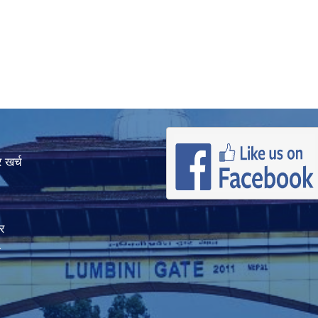
 खर्च
र
ा