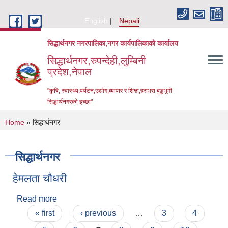
Skip to main content
English
Nepali
सिद्धार्थनगर नगरपालिका,नगर कार्यपालिकाको कार्यालय
सिद्धार्थनगर,रुपन्देही,लुम्बिनी
प्रदेश,नेपाल
"कृषि, स्वास्थ्य,पर्यटन,उद्योग,व्यापार र शिक्षा,हराभरा बुद्धभूमी
सिद्धार्थनगरको इच्छा"
You are here
Home
» सिद्धार्थनगर
सिद्धार्थनगर
हेमलता चौधरी
Read more
about हेमलता चौधरी
Pages
« first
‹ previous
…
3
4
Urban Resilience and Livability Improvement Project (URLIP)