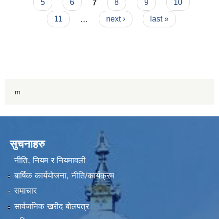
5
6
7
8
9
10
11
…
next ›
last »
m
सुचनाहरु
नीति, नियम र नियमावली
बार्षिक कार्ययोजना, नीति/कार्यक्रम
समाचार
सार्वजनिक खरीद बोलपत्र