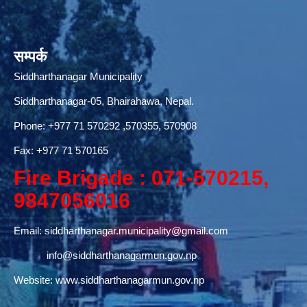
सम्पर्क
Siddharthanagar Municipality
Siddharthanagar-05, Bhairahawa, Nepal.
Phone:
+977 71 570292
,570355, 570908
Fax: +977 71 570165
Fire Brigade : 071-570215,
9847056016
Email:
siddharthanagar.municipality@gmail.com
info@siddharthanagarmun.gov.np
Website:
www.siddharthanagarmun.gov.np