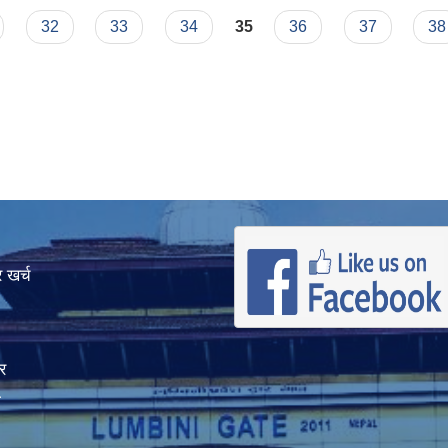
32
33
34
35
36
37
38
 खर्च
र
ा