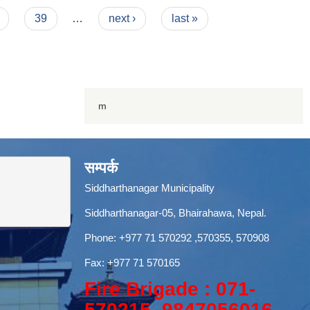
39
…
next ›
last »
m
सम्पर्क
Siddharthanagar Municipality
Siddharthanagar-05, Bhairahawa, Nepal.
Phone:
+977 71 570292
,570355, 570908
Fax: +977 71 570165
Fire Brigade : 071-
570215, 9847056016