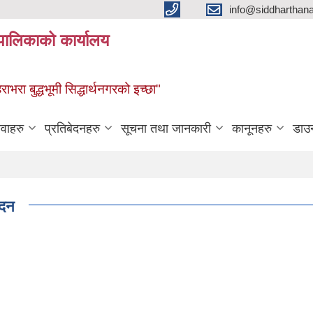
info@siddharthan
यपालिकाको कार्यालय
हराभरा बुद्धभूमी सिद्धार्थनगरको इच्छा"
ेवाहरु
प्रतिबेदनहरु
सूचना तथा जानकारी
कानूनहरु
डाउ
ेदन