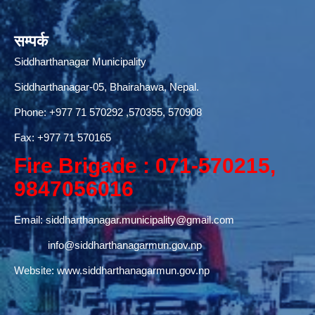
सम्पर्क
Siddharthanagar Municipality
Siddharthanagar-05, Bhairahawa, Nepal.
Phone:
+977 71 570292
,570355, 570908
Fax: +977 71 570165
Fire Brigade : 071-570215,
9847056016
Email:
siddharthanagar.municipality@gmail.com
info@siddharthanagarmun.gov.np
Website:
www.siddharthanagarmun.gov.np