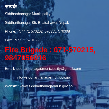
सम्पर्क
Siddharthanagar Municipality
Siddharthanagar-05, Bhairahawa, Nepal.
Phone:
+977 71 570292
,570355, 570908
Fax: +977 71 570165
Fire Brigade : 071-570215,
9847056016
Email:
siddharthanagar.municipality@gmail.com
info@siddharthanagarmun.gov.np
Website:
www.siddharthanagarmun.gov.np