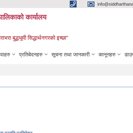
info@siddharthan
यपालिकाको कार्यालय
हराभरा बुद्धभूमी सिद्धार्थनगरको इच्छा"
ेवाहरु
प्रतिबेदनहरु
सूचना तथा जानकारी
कानूनहरु
डाउ