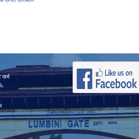
 प्रगति प्रतिबेदन
 खर्च
र
ा