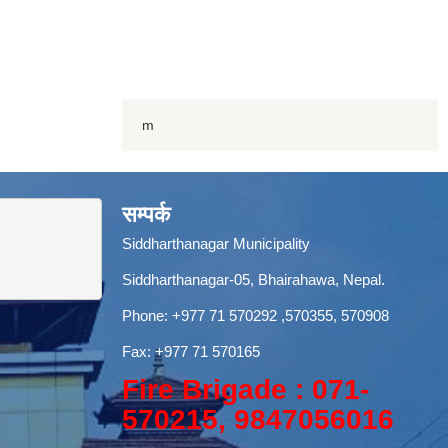
m
सम्पर्क
Siddharthanagar Municipality
Siddharthanagar-05, Bhairahawa, Nepal.
Phone:
+977 71 570292
,570355, 570908
Fax: +977 71 570165
Fire Brigade : 071-
570215, 9847056016