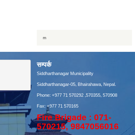
m
सम्पर्क
Siddharthanagar Municipality
Siddharthanagar-05, Bhairahawa, Nepal.
Phone:
+977 71 570292
,570355, 570908
Fax: +977 71 570165
Fire Brigade : 071-
570215, 9847056016