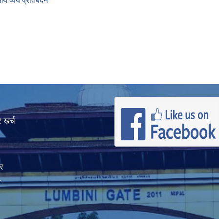
 व्यय प्रतिबेदन
 खर्च
र
ा