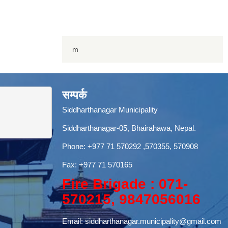
m
सम्पर्क
Siddharthanagar Municipality
Siddharthanagar-05, Bhairahawa, Nepal.
Phone:
+977 71 570292
,570355, 570908
Fax: +977 71 570165
Fire Brigade : 071-
570215, 9847056016
Email:
siddharthanagar.municipality@gmail.com