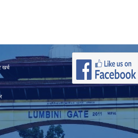
 खर्च
र
ा