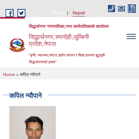
Skip to main content
English
Nepali
सिद्धार्थनगर नगरपालिका,नगर कार्यपालिकाको कार्यालय
सिद्धार्थनगर,रुपन्देही,लुम्बिनी
प्रदेश,नेपाल
"कृषि, स्वास्थ्य,पर्यटन,उद्योग,व्यापार र शिक्षा,हराभरा बुद्धभूमी
सिद्धार्थनगरको इच्छा"
You are here
Home
» कपिल न्यौपाने
कपिल न्यौपाने
Urban Resilience and Livability Improvement Project (URLIP)