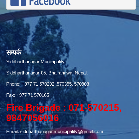
सम्पर्क
Siddharthanagar Municipality
Siddharthanagar-05, Bhairahawa, Nepal.
Phone:
+977 71 570292
,570355, 570908
Fax: +977 71 570165
Fire Brigade : 071-570215,
9847056016
Email:
siddharthanagar.municipality@gmail.com