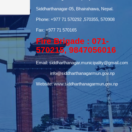
Siddharthanagar-05, Bhairahawa, Nepal.
Phone:
+977 71 570292
,570355, 570908
Fax: +977 71 570165
Fire Brigade : 071-
570215, 9847056016
Email:
siddharthanagar.municipality@gmail.com
info@siddharthanagarmun.gov.np
Website:
www.siddharthanagarmun.gov.np