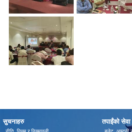
सुचनाहरु
तपाईंको सेवा
नीति, नियम र नियमावली
बजेट, आम्दनी र