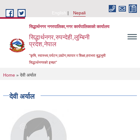
Skip to main content
English
Nepali
सिद्धार्थनगर नगरपालिका,नगर कार्यपालिकाको कार्यालय
सिद्धार्थनगर,रुपन्देही,लुम्बिनी
प्रदेश,नेपाल
"कृषि, स्वास्थ्य,पर्यटन,उद्योग,व्यापार र शिक्षा,हराभरा बुद्धभूमी
सिद्धार्थनगरको इच्छा"
You are here
Home
» देवी अर्याल
देवी अर्याल
Urban Resilience and Livability Improvement Project (URLIP)