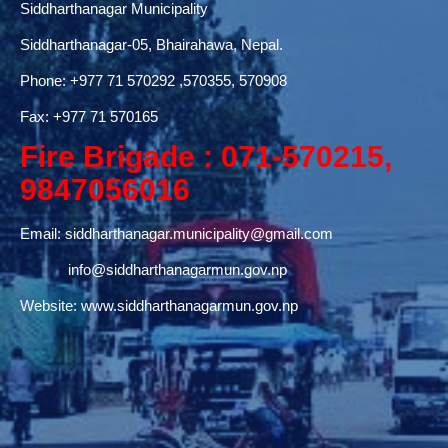
Siddharthanagar Municipality
Siddharthanagar-05, Bhairahawa, Nepal.
Phone:
+977 71 570292
,570355, 570908
Fax: +977 71 570165
Fire Brigade : 071-570215,
9847056016
Email:
siddharthanagar.municipality@gmail.com
info@siddharthanagarmun.gov.np
Website:
www.siddharthanagarmun.gov.np