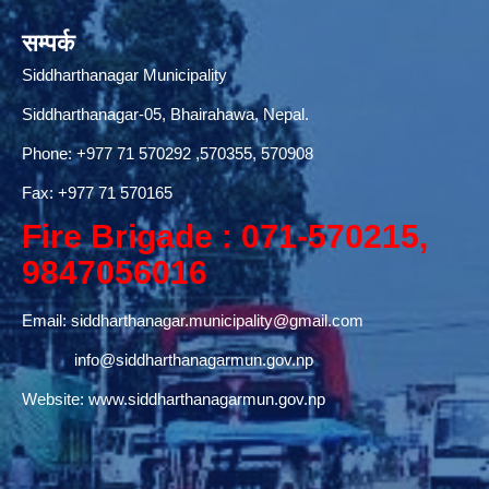
सम्पर्क
Siddharthanagar Municipality
Siddharthanagar-05, Bhairahawa, Nepal.
Phone:
+977 71 570292
,570355, 570908
Fax: +977 71 570165
Fire Brigade : 071-570215,
9847056016
Email:
siddharthanagar.municipality@gmail.com
info@siddharthanagarmun.gov.np
Website:
www.siddharthanagarmun.gov.np