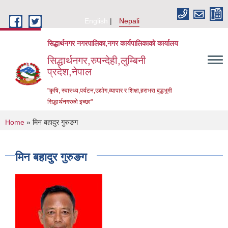
Skip to main content
English
Nepali
सिद्धार्थनगर नगरपालिका,नगर कार्यपालिकाको कार्यालय
सिद्धार्थनगर,रुपन्देही,लुम्बिनी
प्रदेश,नेपाल
"कृषि, स्वास्थ्य,पर्यटन,उद्योग,व्यापार र शिक्षा,हराभरा बुद्धभूमी
सिद्धार्थनगरको इच्छा"
You are here
Home
» मिन बहादुर गुरुङग
मिन बहादुर गुरुङग
Urban Resilience and Livability Improvement Project (URLIP)