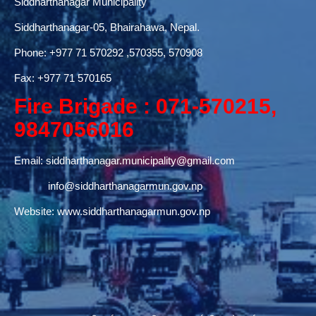
Siddharthanagar Municipality
Siddharthanagar-05, Bhairahawa, Nepal.
Phone:
+977 71 570292
,570355, 570908
Fax: +977 71 570165
Fire Brigade : 071-570215,
9847056016
Email:
siddharthanagar.municipality@gmail.com
info@siddharthanagarmun.gov.np
Website:
www.siddharthanagarmun.gov.np