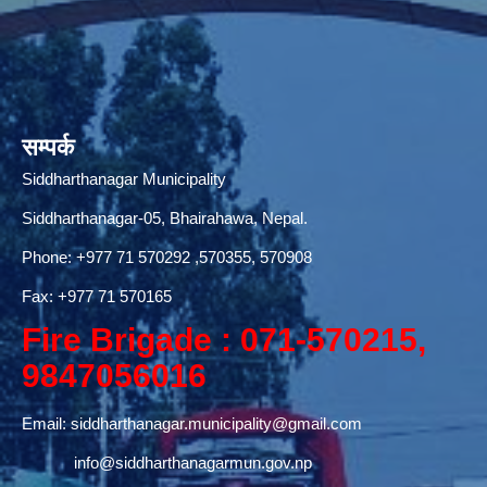
सम्पर्क
Siddharthanagar Municipality
Siddharthanagar-05, Bhairahawa, Nepal.
Phone:
+977 71 570292
,570355, 570908
Fax: +977 71 570165
Fire Brigade : 071-570215,
9847056016
Email:
siddharthanagar.municipality@gmail.com
info@siddharthanagarmun.gov.np