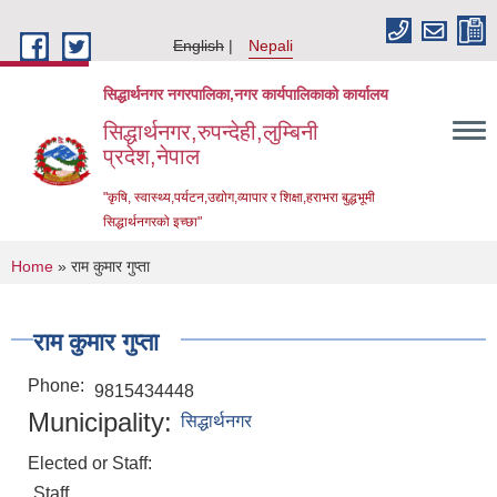
Skip to main content
English
Nepali
सिद्धार्थनगर नगरपालिका,नगर कार्यपालिकाको कार्यालय
सिद्धार्थनगर,रुपन्देही,लुम्बिनी
प्रदेश,नेपाल
"कृषि, स्वास्थ्य,पर्यटन,उद्योग,व्यापार र शिक्षा,हराभरा बुद्धभूमी
सिद्धार्थनगरको इच्छा"
You are here
Home
» राम कुमार गुप्ता
राम कुमार गुप्ता
Phone:
9815434448
Municipality:
सिद्धार्थनगर
Elected or Staff:
Urban Resilience and Livability Improvement Project (URLIP)
Staff