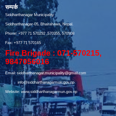
सम्पर्क
Siddharthanagar Municipality
Siddharthanagar-05, Bhairahawa, Nepal.
Phone:
+977 71 570292
,570355, 570908
Fax: +977 71 570165
Fire Brigade : 071-570215,
9847056016
Email:
siddharthanagar.municipality@gmail.com
info@siddharthanagarmun.gov.np
Website:
www.siddharthanagarmun.gov.np