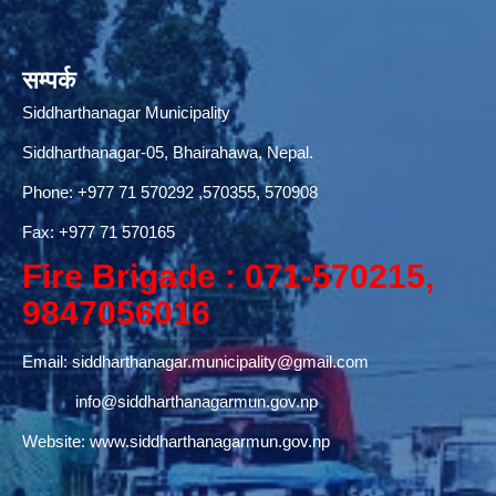
सम्पर्क
Siddharthanagar Municipality
Siddharthanagar-05, Bhairahawa, Nepal.
Phone:
+977 71 570292
,570355, 570908
Fax: +977 71 570165
Fire Brigade : 071-570215,
9847056016
Email:
siddharthanagar.municipality@gmail.com
info@siddharthanagarmun.gov.np
Website:
www.siddharthanagarmun.gov.np