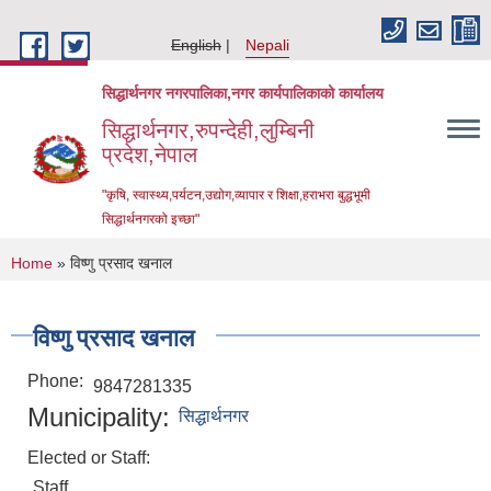
Skip to main content
English
Nepali
सिद्धार्थनगर नगरपालिका,नगर कार्यपालिकाको कार्यालय
सिद्धार्थनगर,रुपन्देही,लुम्बिनी
प्रदेश,नेपाल
"कृषि, स्वास्थ्य,पर्यटन,उद्योग,व्यापार र शिक्षा,हराभरा बुद्धभूमी
सिद्धार्थनगरको इच्छा"
You are here
Home
» विष्णु प्रसाद खनाल
विष्णु प्रसाद खनाल
Phone:
9847281335
Municipality:
सिद्धार्थनगर
Elected or Staff:
Urban Resilience and Livability Improvement Project (URLIP)
Staff