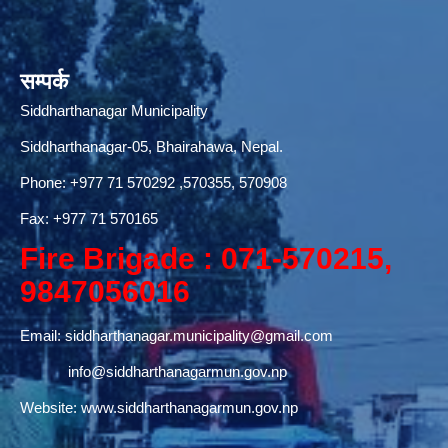
सम्पर्क
Siddharthanagar Municipality
Siddharthanagar-05, Bhairahawa, Nepal.
Phone:
+977 71 570292
,570355, 570908
Fax: +977 71 570165
Fire Brigade : 071-570215,
9847056016
Email:
siddharthanagar.municipality@gmail.com
info@siddharthanagarmun.gov.np
Website:
www.siddharthanagarmun.gov.np