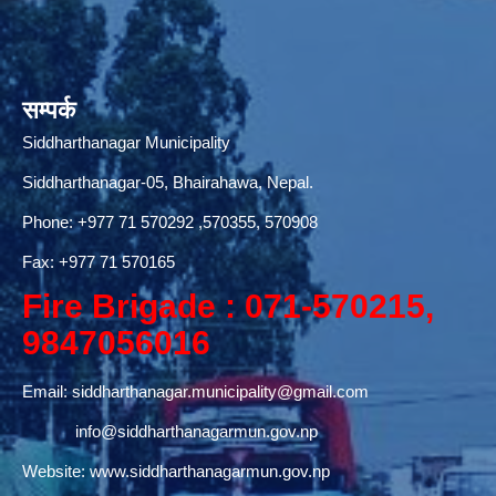
सम्पर्क
Siddharthanagar Municipality
Siddharthanagar-05, Bhairahawa, Nepal.
Phone:
+977 71 570292
,570355, 570908
Fax: +977 71 570165
Fire Brigade : 071-570215,
9847056016
Email:
siddharthanagar.municipality@gmail.com
info@siddharthanagarmun.gov.np
Website:
www.siddharthanagarmun.gov.np