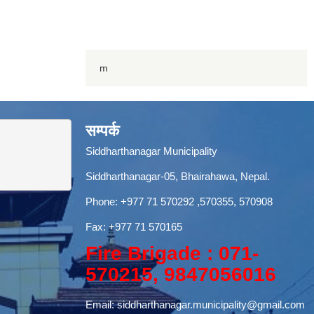
m
सम्पर्क
Siddharthanagar Municipality
Siddharthanagar-05, Bhairahawa, Nepal.
Phone:
+977 71 570292
,570355, 570908
Fax: +977 71 570165
Fire Brigade : 071-
570215, 9847056016
Email:
siddharthanagar.municipality@gmail.com