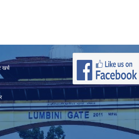
 खर्च
र
ा