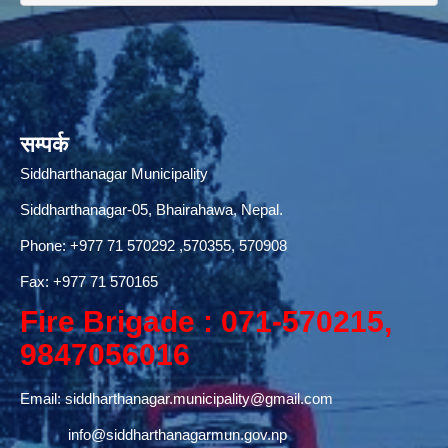
सम्पर्क
Siddharthanagar Municipality
Siddharthanagar-05, Bhairahawa, Nepal.
Phone:
+977 71 570292
,570355, 570908
Fax: +977 71 570165
Fire Brigade : 071-570215,
9847056016
Email:
siddharthanagar.municipality@gmail.com
info@siddharthanagarmun.gov.np