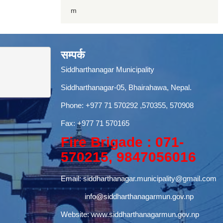
m
सम्पर्क
Siddharthanagar Municipality
Siddharthanagar-05, Bhairahawa, Nepal.
Phone:
+977 71 570292
,570355, 570908
Fax: +977 71 570165
Fire Brigade : 071-
570215, 9847056016
Email:
siddharthanagar.municipality@gmail.com
info@siddharthanagarmun.gov.np
Website:
www.siddharthanagarmun.gov.np