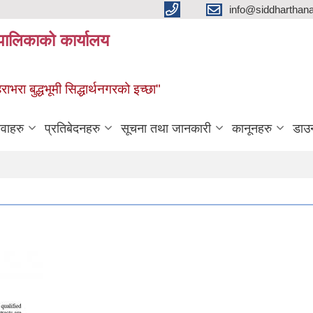
info@siddharthan
यपालिकाको कार्यालय
हराभरा बुद्धभूमी सिद्धार्थनगरको इच्छा"
ेवाहरु
प्रतिबेदनहरु
सूचना तथा जानकारी
कानूनहरु
डाउ