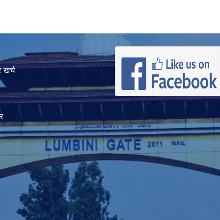
 खर्च
र
ा