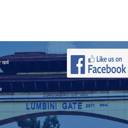
 खर्च
र
ा