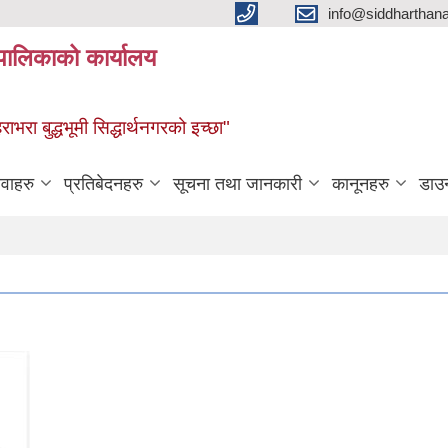
info@siddharthan
यपालिकाको कार्यालय
हराभरा बुद्धभूमी सिद्धार्थनगरको इच्छा"
ेवाहरु
प्रतिबेदनहरु
सूचना तथा जानकारी
कानूनहरु
डाउ