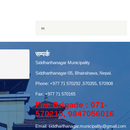
m
सम्पर्क
Siddharthanagar Municipality
Siddharthanagar-05, Bhairahawa, Nepal.
Phone:
+977 71 570292
,570355, 570908
Fax: +977 71 570165
Fire Brigade : 071-
570215, 9847056016
Email:
siddharthanagar.municipality@gmail.com