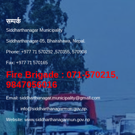
सम्पर्क
Siddharthanagar Municipality
Siddharthanagar-05, Bhairahawa, Nepal.
Phone:
+977 71 570292
,570355, 570908
Fax: +977 71 570165
Fire Brigade : 071-570215,
9847056016
Email:
siddharthanagar.municipality@gmail.com
info@siddharthanagarmun.gov.np
Website:
www.siddharthanagarmun.gov.np