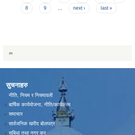
8
9
…
next ›
last »
m
सुचनाहरु
नीति, नियम र नियमावली
बार्षिक कार्ययोजना, नीति/कार्यक्रम
समाचार
सार्वजनिक खरीद बोलपत्र
सुबिधा तथा नगर कर