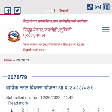
Skip to main content
English
Nepali
सिद्धार्थनगर नगरपालिका,नगर कार्यपालिकाको कार्यालय
सिद्धार्थनगर,रुपन्देही,लुम्बिनी
प्रदेश,नेपाल
"कृषि, स्वास्थ्य,पर्यटन,उद्योग,व्यापार र शिक्षा,हराभरा बुद्धभूमी
सिद्धार्थनगरको इच्छा"
You are here
Home
» 2078/79
2078/79
वार्षिक नगर विकास योजना आ.व.२०७८/०७९
Submitted on:
Tue, 12/20/2022 - 11:42
Read more
about वार्षिक नगर विकास योजना आ.व.२०७८/०७९
Urban Resilience and Livability Improvement Project (URLIP)
Pages
1
2
3
4
5
6
7