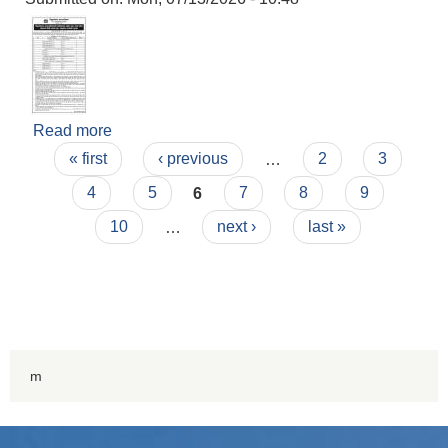
Read more
about सिद्धार्थनगर नगरपालिकाको स्वामित्वमा रहेका सटर
Pages
तथा कोठा बहालमा दिने प्रस्ताव पुनः आह्वान सम्बन्धी सूचना
« first
‹ previous
…
2
3
।
4
5
6
7
8
9
10
…
next ›
last »
m