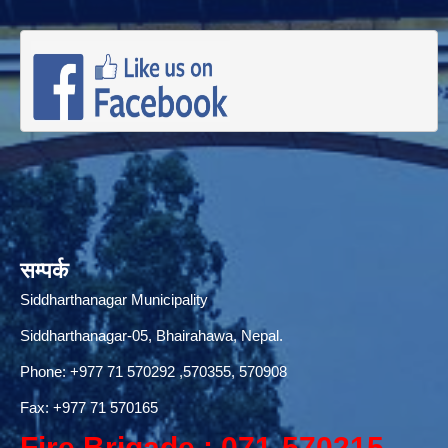
सम्पर्क
Siddharthanagar Municipality
Siddharthanagar-05, Bhairahawa, Nepal.
Phone:
+977 71 570292
,570355, 570908
Fax: +977 71 570165
Fire Brigade : 071-570215,