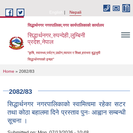
Skip to main content
English
Nepali
सिद्धार्थनगर नगरपालिका,नगर कार्यपालिकाको कार्यालय
सिद्धार्थनगर,रुपन्देही,लुम्बिनी
प्रदेश,नेपाल
"कृषि, स्वास्थ्य,पर्यटन,उद्योग,व्यापार र शिक्षा,हराभरा बुद्धभूमी
सिद्धार्थनगरको इच्छा"
You are here
Home
» 2082/83
2082/83
सिद्धार्थनगर नगरपालिकाको स्वामित्वमा रहेका सटर
तथा कोठा बहालमा दिने प्रस्ताव पुनः आह्वान सम्बन्धी
सूचना ।
Urban Resilience and Livability Improvement Project (URLIP)
Submitted on:
Mon, 07/13/2026 - 10:48