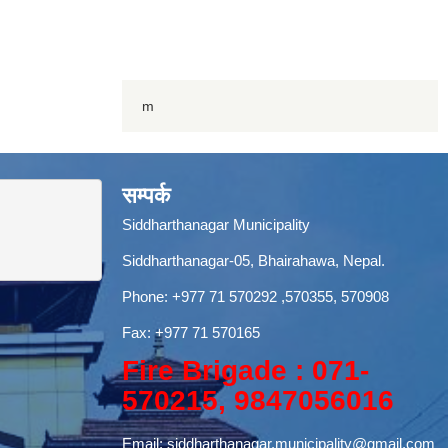
m
सम्पर्क
Siddharthanagar Municipality
Siddharthanagar-05, Bhairahawa, Nepal.
Phone:
+977 71 570292
,570355, 570908
Fax: +977 71 570165
Fire Brigade : 071-
570215, 9847056016
Email:
siddharthanagar.municipality@gmail.com