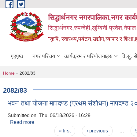
Skip to main content
सिद्धार्थनगर नगरपालिका,नगर कार्
सिद्धार्थनगर,रुपन्देही,लुम्बिनी प्रदेश,नेपाल
"कृषि, स्वास्थ्य,पर्यटन,उद्योग,व्यापार र शिक्षा,
गृहपृष्ठ
नगर परिचय
कार्यक्रम र परियोजनाहरु
वि.सु. स
You are here
Home
» 2082/83
2082/83
भवन तथा योजना मापदण्ड (प्रथम संशोधन) मापदण्ड 
Submitted on:
Thu, 06/18/2026 - 16:29
Read more
about भवन तथा योजना मापदण्ड (प्रथम संशोधन) मापदण्
Pages
« first
‹ previous
…