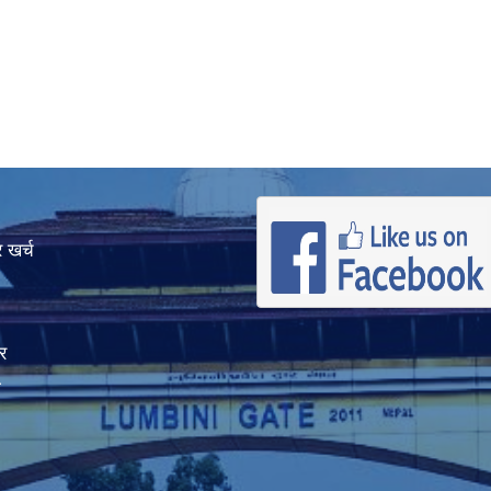
 खर्च
र
ा