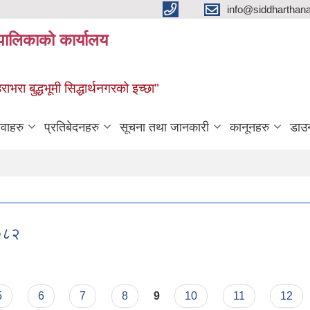
info@siddharthan
यपालिकाको कार्यालय
हराभरा बुद्धभूमी सिद्धार्थनगरको इच्छा"
ेवाहरु
प्रतिबेदनहरु
सूचना तथा जानकारी
कानूनहरु
डाउ
२०८२
ड २०८२
5
6
7
8
9
10
11
12