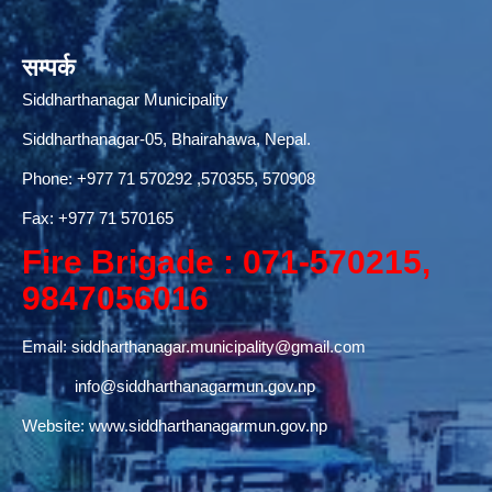
सम्पर्क
Siddharthanagar Municipality
Siddharthanagar-05, Bhairahawa, Nepal.
Phone:
+977 71 570292
,570355, 570908
Fax: +977 71 570165
Fire Brigade : 071-570215,
9847056016
Email:
siddharthanagar.municipality@gmail.com
info@siddharthanagarmun.gov.np
Website:
www.siddharthanagarmun.gov.np