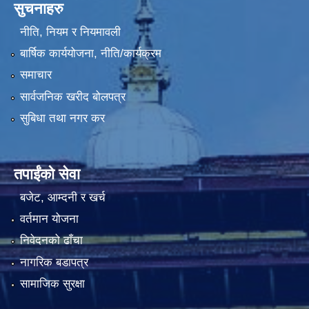
सुचनाहरु
नीति, नियम र नियमावली
बार्षिक कार्ययोजना, नीति/कार्यक्रम
समाचार
सार्वजनिक खरीद बोलपत्र
सुबिधा तथा नगर कर
तपाईंको सेवा
बजेट, आम्दनी र खर्च
वर्तमान योजना
निवेदनको ढाँचा
नागरिक बडापत्र
सामाजिक सुरक्षा