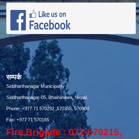
सम्पर्क
Siddharthanagar Municipality
Siddharthanagar-05, Bhairahawa, Nepal.
Phone:
+977 71 570292
,570355, 570908
Fax: +977 71 570165
Fire Brigade : 071-570215,