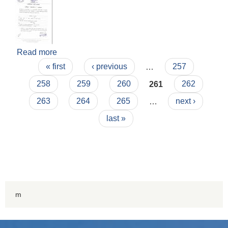
Read more
about भिटामिन ए र जुकाको औषधी खुवाउने राष्ट्रिय
Pages
कार्यक्रम सम्बन्धी सूचना
« first
‹ previous
…
257
258
259
260
261
262
263
264
265
…
next ›
last »
m