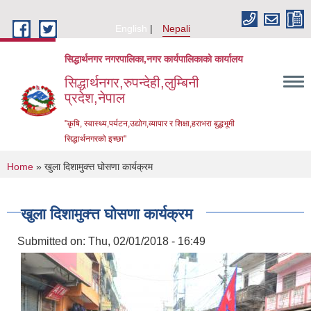
Skip to main content
English
Nepali
सिद्धार्थनगर नगरपालिका,नगर कार्यपालिकाको कार्यालय
सिद्धार्थनगर,रुपन्देही,लुम्बिनी
प्रदेश,नेपाल
"कृषि, स्वास्थ्य,पर्यटन,उद्योग,व्यापार र शिक्षा,हराभरा बुद्धभूमी
सिद्धार्थनगरको इच्छा"
You are here
Home
» खुला दिशामुक्त्त घोसणा कार्यक्रम
खुला दिशामुक्त्त घोसणा कार्यक्रम
Submitted on:
Thu, 02/01/2018 - 16:49
Urban Resilience and Livability Improvement Project (URLIP)