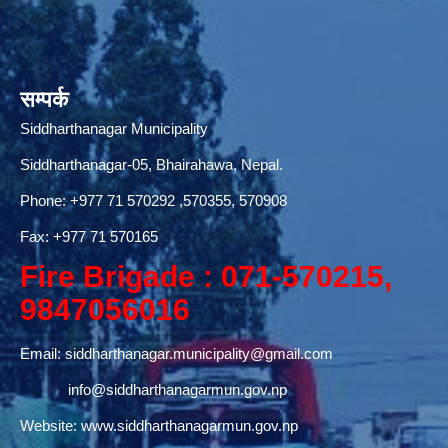
सम्पर्क
Siddharthanagar Municipality
Siddharthanagar-05, Bhairahawa, Nepal.
Phone:
+977 71 570292
,570355, 570908
Fax: +977 71 570165
Fire Brigade : 071-570215,
9847056016
Email:
siddharthanagar.municipality@gmail.com
info@siddharthanagarmun.gov.np
Website:
www.siddharthanagarmun.gov.np