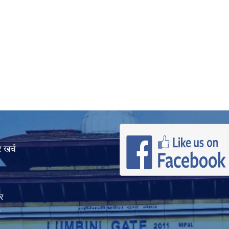
 खर्च
र
ा