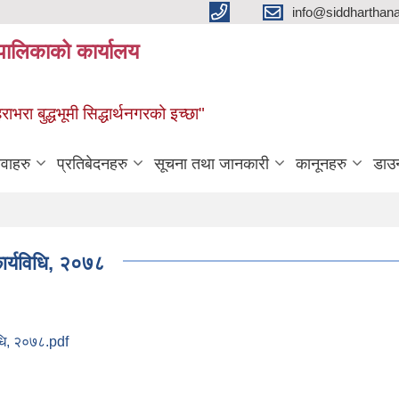
info@siddharthan
यपालिकाको कार्यालय
हराभरा बुद्धभूमी सिद्धार्थनगरको इच्छा"
ेवाहरु
प्रतिबेदनहरु
सूचना तथा जानकारी
कानूनहरु
डाउ
ार्यविधि, २०७८
िधि, २०७८.pdf