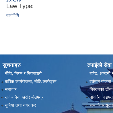
2078/79
Law Type:
कार्यविधि
सुचनाहरु
तपाईंको सेवा
नीति, नियम र नियमावली
बजेट, आम्दनी र
बार्षिक कार्ययोजना, नीति/कार्यक्रम
वर्तमान योजना
समाचार
निवेदनको ढाँचा
सार्वजनिक खरीद बोलपत्र
नागरिक बडापत्
सुबिधा तथा नगर कर
सामाजिक सुरक्ष