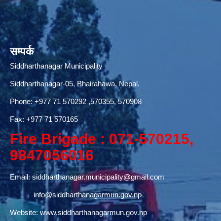
सम्पर्क
Siddharthanagar Municipality
Siddharthanagar-05, Bhairahawa, Nepal.
Phone:
+977 71 570292
,570355, 570908
Fax: +977 71 570165
Fire Brigade : 071-570215,
9847056016
Email:
siddharthanagar.municipality@gmail.com
info@siddharthanagarmun.gov.np
Website:
www.siddharthanagarmun.gov.np