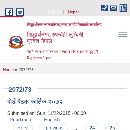
Skip to main content
English
Nepali
सिद्धार्थनगर नगरपालिका,नगर कार्यपालिकाको कार्यालय
सिद्धार्थनगर,रुपन्देही,लुम्बिनी
प्रदेश,नेपाल
"कृषि, स्वास्थ्य,पर्यटन,उद्योग,व्यापार र शिक्षा,हराभरा बुद्धभूमी
सिद्धार्थनगरको इच्छा"
You are here
Home
» 2072/73
2072/73
बोर्ड बैठक कार्तिक २०७२
Submitted on:
Sun, 11/22/2015 - 00:00
Read more
about बोर्ड बैठक कार्तिक २०७२
English
Urban Resilience and Livability Improvement Project (URLIP)
Pages
« first
‹ previous
…
24
25