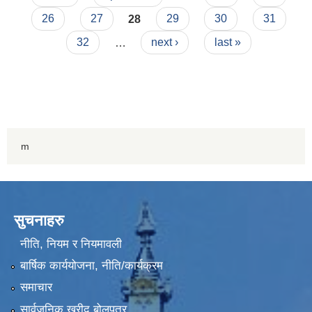
26
27
28
29
30
31
32
…
next ›
last »
m
सुचनाहरु
नीति, नियम र नियमावली
बार्षिक कार्ययोजना, नीति/कार्यक्रम
समाचार
सार्वजनिक खरीद बोलपत्र